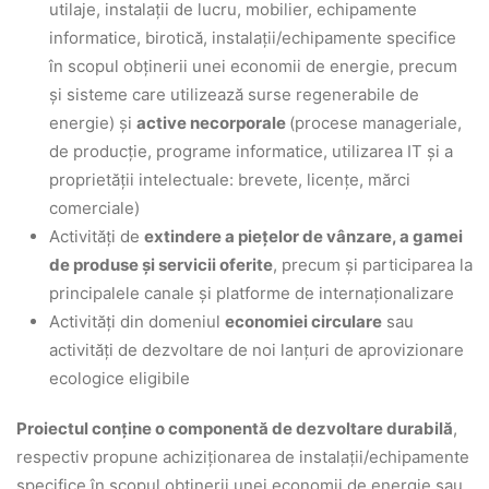
utilaje, instalații de lucru, mobilier, echipamente
informatice, birotică, instalații/echipamente specifice
în scopul obținerii unei economii de energie, precum
și sisteme care utilizează surse regenerabile de
energie) și
active necorporale
(procese manageriale,
de producție, programe informatice, utilizarea IT și a
proprietății intelectuale: brevete, licențe, mărci
comerciale)
Activități de
extindere a piețelor de vânzare, a gamei
de produse și servicii oferite
, precum și participarea la
principalele canale și platforme de internaționalizare
Activități din domeniul
economiei circulare
sau
activități de dezvoltare de noi lanțuri de aprovizionare
ecologice eligibile
Proiectul conține o componentă de dezvoltare durabilă
,
respectiv propune achiziționarea de instalații/echipamente
specifice în scopul obținerii unei economii de energie sau