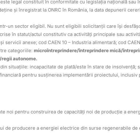
 este legal constituit în conformitate cu legislaţia națională sau 
eţine și înregistrat la ONRC în România, la data depunerii cererii
ntr-un sector eligibil. Nu sunt eligibili solicitanții care își desfă
crise în statut/actul constitutiv ca activităţi principale sau act
şi servicii anexe; cod CAEN 10 – Industria alimentară; cod CAEN 
tre categoriile:
microîntreprindere/întreprindere mică/întrepr
)/regii autonome.
in situaţiile: incapacitate de plată/este în stare de insolvenţă; s
inanciară pentru susţinerea implementării proiectului, inclusiv 
te noi pentru construirea de capacități noi de producție a energ
lui de producere a energiei electrice din surse regenerabile de 