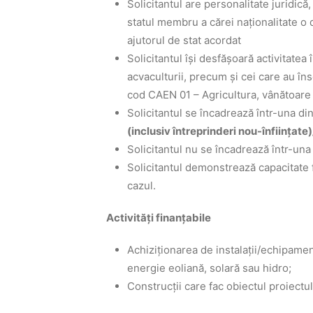
Solicitantul are personalitate juridică,
statul membru a cărei naţionalitate o d
ajutorul de stat acordat
Solicitantul îşi desfăşoară activitatea î
acvaculturii, precum și cei care au îns
cod CAEN 01 – Agricultura, vânătoare 
Solicitantul se încadrează într-una din
(inclusiv întreprinderi nou-înființate
Solicitantul nu se încadrează într-una d
Solicitantul demonstrează capacitate f
cazul.
Activităţi finanţabile
Achiziţionarea de instalaţii/echipamen
energie eoliană, solară sau hidro;
Construcţii care fac obiectul proiectu