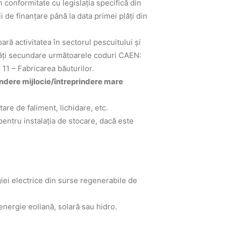
în conformitate cu legislația specifică din
 de finanțare până la data primei plăţi din
șoară activitatea în sectorul pescuitului și
ivităţi secundare următoarele coduri CAEN:
11 – Fabricarea băuturilor.
indere mijlocie/întreprindere mare
tare de faliment, lichidare, etc.
pentru instalația de stocare, dacă este
iei electrice din surse regenerabile de
energie eoliană, solară sau hidro.