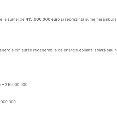
 lei a sumei de
415.000.000 euro
și reprezintă sume nerambursa
 energie din surse regenerabile de energie eoliană, solară sau 
) – 216.000.000
4.000.000