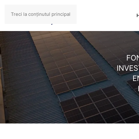
Treci la conținutul principal
FO
INVES
E