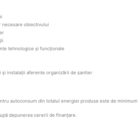
i
or necesare obiectivului
ier
ii
nte tehnologice şi funcţionale
 și instalații aferente organizării de șantier
 pentru autoconsum din totalul energiei produse este de minimum
upă depunerea cererii de finanțare.