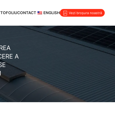
TOFOLIU
CONTACT
ENGLISH
Vezi broșura noastră
REA
CERE A
SE
M